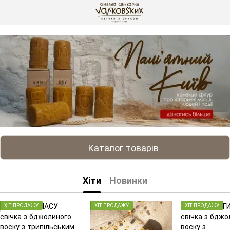
gtag('js', new Date()); gtag('config', 'G-DP234BVRNV');
Каталог товарів
Хіти
Новинки
ХІТ ПРОДАЖУ
ХІТ ПРОДАЖУ
ХІТ ПРОДАЖУ