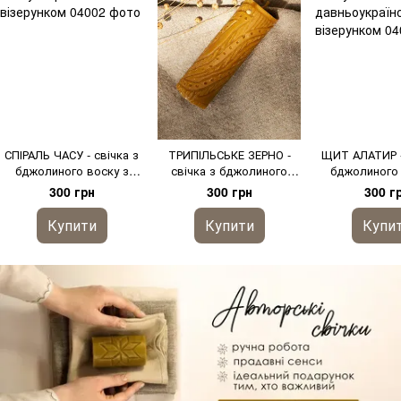
СПІРАЛЬ ЧАСУ - свічка з
ТРИПІЛЬСЬКЕ ЗЕРНО -
ЩИТ АЛАТИР -
бджолиного воску з
свічка з бджолиного
бджолиного 
трипільським візерунком
воску з трипільським
давньоукра
300 грн
300 грн
300 г
візерунком
візерун
Купити
Купити
Купи