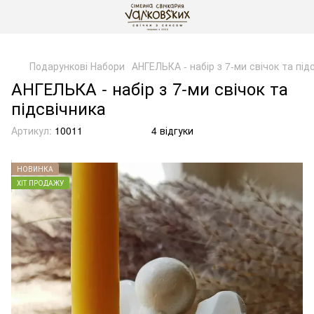
gtag('js', new Date()); gtag('config', 'G-DP234BVRNV');
Подарункові Набори
АНГЕЛЬКА - набір з 7-ми свічок та під
АНГЕЛЬКА - набір з 7-ми свічок та
підсвічника
Артикул:
10011
4 відгуки
НОВИНКА
ХІТ ПРОДАЖУ