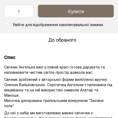
Купити
Увійти
для відображення накопичувальної знижки
%
До обраного
Опис
Свічник Ангелька вже у повній красі готова дарувати та
наповнювати чистим світло простір довкола вас.
Свічник зроблений з авторської форми виліпленої вручну
Оленою Вальковською. Сорочечка Ангельки стилізована під
вишиванку та на ній використані символи Алатир та
Макоша.
Мисочка декорована трипільським візерунком "Засіяне
поле".
До неї у набір ми виготовляємо макані свічечки з
бджолиного воску. Хоча першочергово Ангелька з'являлася