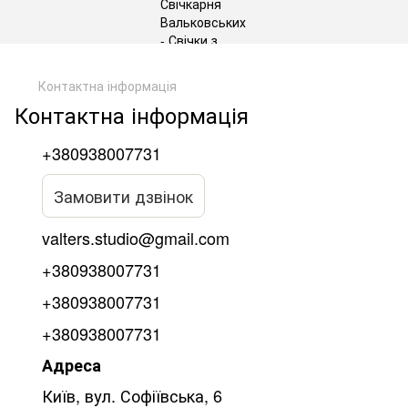
gtag('js', new Date()); gtag('config', 'G-DP234BVRNV');
Контактна інформація
Контактна інформація
+380938007731
Замовити дзвінок
valters.studio@gmail.com
+380938007731
+380938007731
+380938007731
Адреса
Київ, вул. Софіївська, 6