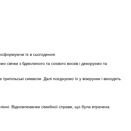
ансформуючи їх в сьогодення.
 свічки з бджолиного та соєвого восків і декоруємо та
 трипільські символи. Далі поєднуємо їх у візерунки і виходять
олінні. Відновлювачки сімейної справи, що була втрачена.