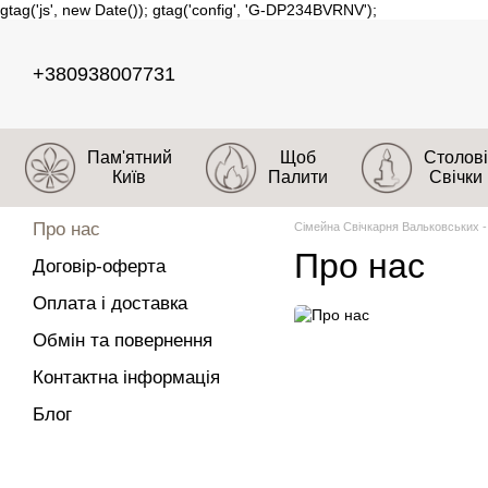
gtag('js', new Date()); gtag('config', 'G-DP234BVRNV');
Перейти до основного контенту
+380938007731
Пам'ятний
Щоб
Столові
Київ
Палити
Свічки
Про нас
Сімейна Свічкарня Вальковських -
Про нас
Договір-оферта
Оплата і доставка
Обмін та повернення
Контактна інформація
Блог