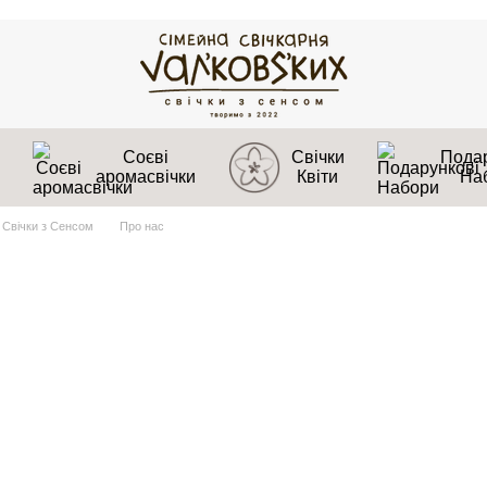
Соєві
Свічки
Подар
аромасвічки
Квіти
На
 Свічки з Сенсом
Про нас