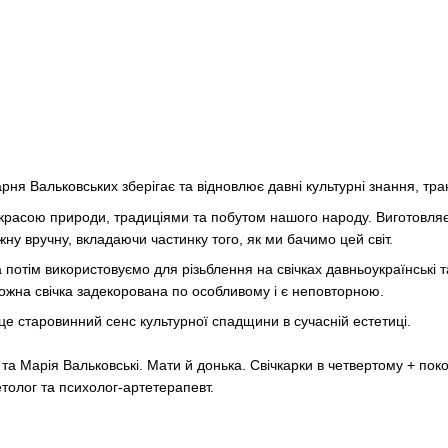
рня Вальковських зберігає та відновлює давні культурні знання, тр
расою природи, традиціями та побутом нашого народу. Виготовляємо
ну вручну, вкладаючи частинку того, як ми бачимо цей світ.
 потім використовуємо для різьблення на свічках давньоукраїнські та
 Кожна свічка задекорована по особливому і є неповторною.
це старовинний сенс культурної спадщини в сучасній естетиці.
та Марія Вальковські. Мати й донька. Свічкарки в четвертому + пок
толог та психолог-артетерапевт.