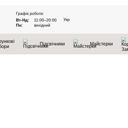
Графік роботи:
Укр
Вт-Нд:
11:00–20:00
Пн:
вихідний
ункові
Підсвічники
Майстерки
бори