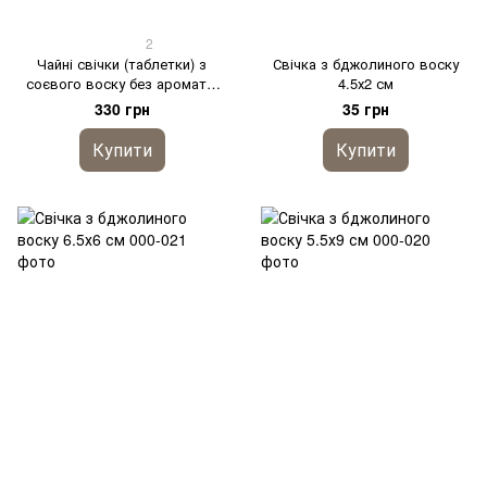
2
Чайні свічки (таблетки) з
Свічка з бджолиного воску
соєвого воску без аромату,
4.5х2 см
набір 10 шт
330 грн
35 грн
Купити
Купити