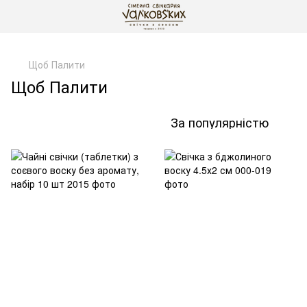
gtag('js', new Date()); gtag('config', 'G-DP234BVRNV');
Щоб Палити
Щоб Палити
За популярністю