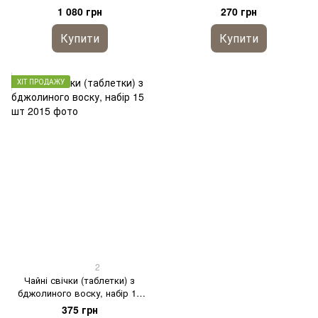
1 080 грн
270 грн
Купити
Купити
ХІТ ПРОДАЖУ
2
Чайні свічки (таблетки) з
бджолиного воску, набір 15
шт
375 грн