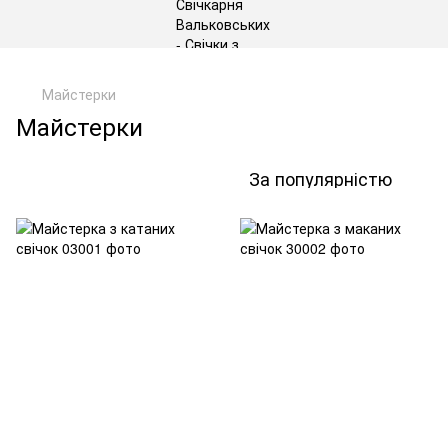
gtag('js', new Date()); gtag('config', 'G-DP234BVRNV');
Майстерки
Майстерки
За популярністю