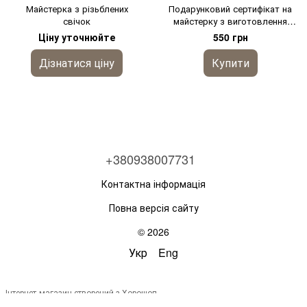
Майстерка з різьблених
Подарунковий сертифікат на
свічок
майстерку з виготовлення
свічок
Ціну уточнюйте
550 грн
Дізнатися ціну
Купити
+380938007731
Контактна інформація
Повна версія сайту
© 2026
Укр
Eng
Інтернет-магазин створений з Хорошоп