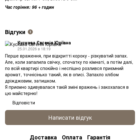
Час горіння: 96 + годин
Відгуки
1
Кускова Євгенія Юріївна
25.01.2026 в 18:19
Перше враження, при відкритті короку - різкуватий запах.
Але, коли запалила свічку, спочатку по кімнаті, а потім далі,
по всій квартирі спокійно і неспішно розлився приємний
аромат, точнісінько такий, як в описі. Запахло хлібом
дріжджовим, затишком.
Я приємно здивувалася такій зміні вражень і закохалася в
цю майстерню!
Відповісти
Написати відгук
Доставка
Оплата
Гарантія