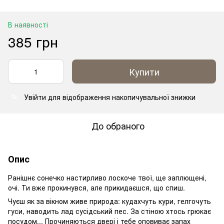
В наявності
385 грн
Купити
Увійти
для відображення накопичувальної знижки
%
До обраного
Опис
Ранішнє сонечко настирливо лоскоче твої, ще заплющені,
очі. Ти вже прокинувся, але прикидаєшся, що спиш.
Чуєш як за вікном живе природа: кудахчуть кури, гелгочуть
гуси, наводить лад сусідський пес. За стіною хтось грюкає
посудом... Прочиняються двері і тебе оповиває запах