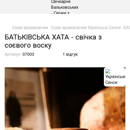
gtag('js', new Date()); gtag('config', 'G-DP234BVRNV');
Соєві аромасвічки
Соєві аромасвічки Українські Сенси
БАТ
БАТЬКІВСЬКА ХАТА - свічка з
соєвого воску
Артикул:
07003
1 відгук