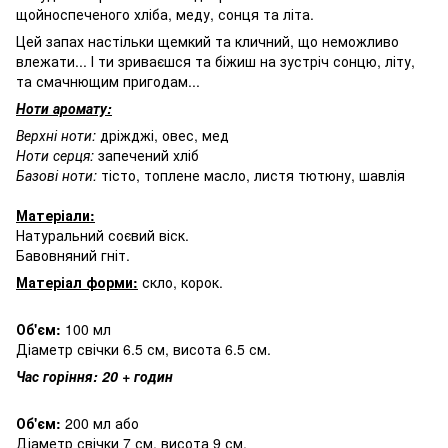
щойноспеченого хліба, меду, сонця та літа.
Цей запах настільки щемкий та кличний, що неможливо
влежати... І ти зриваєшся та біжиш на зустріч сонцю, літу,
та смачнющим пригодам...
Ноти аромату:
Верхні ноти:
дріжджі, овес, мед
Ноти серця:
запечений хліб
Базові ноти:
тісто, топлене масло, листя тютюну, шавлія
Матеріали:
Натуральний соєвий віск.
Бавовняний гніт.
Матеріал форми:
скло, корок.
Об'єм:
100 мл
Діаметр свічки 6.5 см, висота 6.5 см.
Час горіння: 20 + годин
Об'єм:
200 мл або
Діаметр свічки 7 см, висота 9 см.