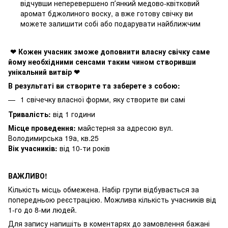
відчувши неперевершено пʼянкий медово-квітковий
аромат бджолиного воску, а вже готову свічку ви
можете залишити собі або подарувати найближчим
❤ Кожен учасник зможе доповнити власну свічку саме
йому необхідними сенсами таким чином створивши
унікальний витвір ❤
В результаті ви створите та заберете з собою:
1 свічечку власної форми, яку створите ви самі
Тривалість:
від 1 години
Місце проведення:
майстерня за адресою вул.
Володимирська 19а, кв.25
Вік учасників:
від 10-ти років
ВАЖЛИВО!
Кількість місць обмежена. Набір групи відбувається за
попередньою реєстрацією. Можлива кількість учасників від
1-го до 8-ми людей.
Для запису напишіть в коментарях до замовлення бажані