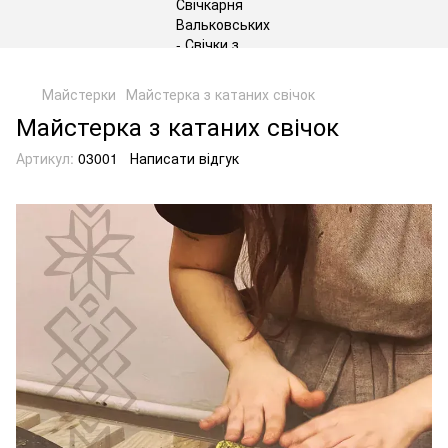
gtag('js', new Date()); gtag('config', 'G-DP234BVRNV');
Майстерки
Майстерка з катаних свічок
Майстерка з катаних свічок
Артикул:
03001
Написати відгук