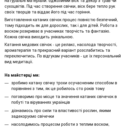
натуральні матеріали: бджолиний віск та декор з трав чи
сухоцвітів. Під час створення свічки, віск бере тепло рук
своїх творців та віддає його під час горіння.
Виготовлення катаних свічок процес повністю безпечний,
тому підходить як для дорослих, так і для дітей. Робота з
воском розкриває в учасниках творчість та фантазію.
Кожна свічка виходить унікальною.
Катання медових свічок - це релакс, насолода творчості,
ароматерапія та прекрасний варіант розслабитись та
переключитись. По відгукам учасників - це їх персональний
вид медитації.
На майстерці ми:
зробимо катану свічку трохи осучасненим способом в
порівнянні з тим, як це робилось сто років тому
поговоримо про місце та значення катаних свічечок в
побуті та віруваннях українців
дізнаємось про сили та властивості рослин, якими
задекоруємо свічечки
насолодимось процесом роботи з теплим воском,