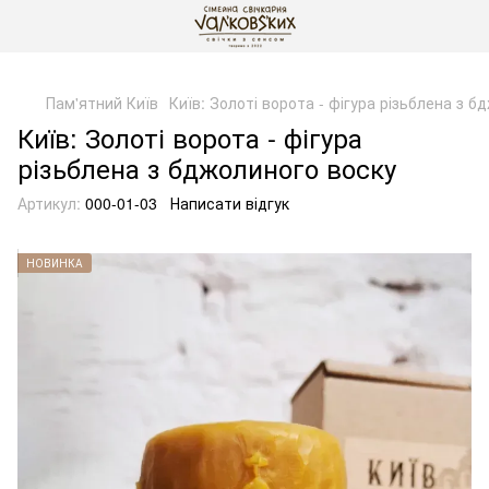
gtag('js', new Date()); gtag('config', 'G-DP234BVRNV');
Пам'ятний Київ
Київ: Золоті ворота - фігура різьблена з 
Київ: Золоті ворота - фігура
різьблена з бджолиного воску
Артикул:
000-01-03
Написати відгук
НОВИНКА