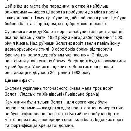
Цей в'їзд до міста був парадним, а отже й найбільш
важливими — через ці ворота прибували до міста посли
інших держав. Тому тут були подвійні оборонні рови. Це була
бойова башта із проїздом, із надбрамною церквою.
Сучасного вигляду Золоті ворота набули після реставрації
яка почалась у квітні 1982 року з нагоди Святкування 1500-
річчя Києва. Над руїнами Золотих воріт звели павільйон у
давньоруському стилі З обох боків брами відтворили
фрагменти валу з дерев'яним укріпленням. З півдня
поставили двостулкову браму Усередині будівлі розмістили
музей брами. Урочисте відкриття Золотих воріт після
реставрації відбулося 20 травня 1982 року.
Цікавий факт:
Система укріплень тогочасного Києва мала троє воріт
Золоті, Лядські та Жидівські (Львівська брама).
Кам'яними були тільки Золоті і для свого часу були
неприступними — жодної згадки про вторгнення через них
не було зафіксовано, навіть хан Батий не пробував брати
місто через них, а зосередив свої сили біля Лядських воріт
та фортифікацій Хрещатої долини.