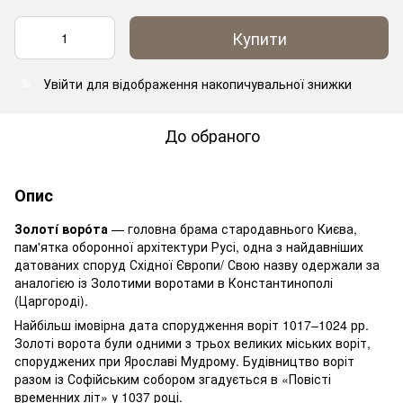
Купити
Увійти
для відображення накопичувальної знижки
%
До обраного
Опис
Золоті́ воро́та
— головна брама стародавнього Києва,
пам'ятка оборонної архітектури Русі, одна з найдавніших
датованих споруд Східної Європи/ Свою назву одержали за
аналогією із Золотими воротами в Константинополі
(Царгороді).
Найбільш імовірна дата спорудження воріт 1017–1024 рр.
Золоті ворота були одними з трьох великих міських воріт,
споруджених при Ярославі Мудрому. Будівництво воріт
разом із Софійським собором згадується в «Повісті
временних літ» у 1037 році.