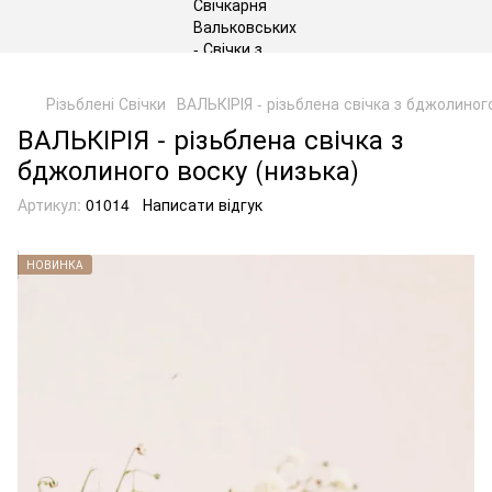
gtag('js', new Date()); gtag('config', 'G-DP234BVRNV');
Різьблені Свічки
ВАЛЬКІРІЯ - різьблена свічка з бджолиног
ВАЛЬКІРІЯ - різьблена свічка з
бджолиного воску (низька)
Артикул:
01014
Написати відгук
НОВИНКА