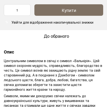
Купити
Увійти
для відображення накопичувальної знижки
%
До обраного
Опис
Центральним символом в свічці є символ «Валькірія». Цей
символ охороняє мудрість, справедливість, благородство в
честь. Це символ воїнів які захищають рідну землю та свій
старовинний рід. А в поєднанні з Дажбогом - символом
людського щастя, блага, добра, любові, багатства, ця
свічка допомагає зберегти та захистити щастя
гармонійного життя країни та народу.
Символи, якими ми декоруємо свічки належать до
давноукраїнської культури, живуть у вишиванках та
писанках та отримали ще одне життя у свічках завдяки