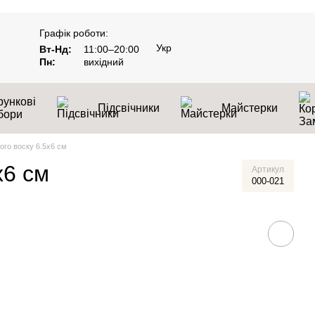
Графік роботи:
Укр
Вт-Нд:
11:00–20:00
Пн:
вихідний
ункові
Підсвічники
Майстерки
бори
ого воску 6.5х6 см
х6 см
Артикул
000-021