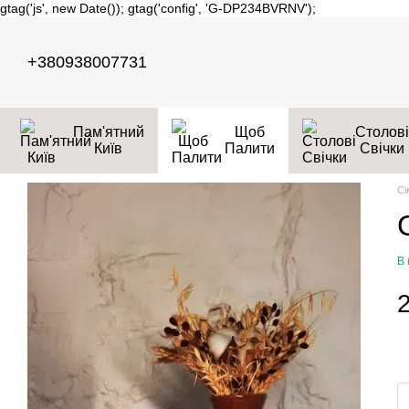
gtag('js', new Date()); gtag('config', 'G-DP234BVRNV');
Перейти до основного контенту
+380938007731
Пам'ятний
Щоб
Столові
Київ
Палити
Свічки
Сі
В 