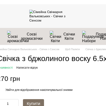
Соєві
Свічки
Подар
аромасвічки
Квіти
На
мейна Свічкарня Вальковських - Свічки з Сенсом
Щоб Палити
Свічка з бджолин
Свічка з бджолиного воску 6.5
наявності
Написати відгук
270 грн
Увійти
для відображення накопичувальної знижки
%
Купити