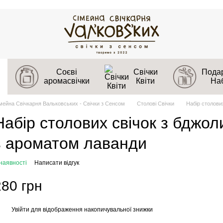
Соєві
Свічки
Подар
аромасвічки
Квіти
На
мейна Свічкарня Вальковських - Свічки з Сенсом
Столові Свічки
Набір столови
Набір столових свічок з бджол
з ароматом лаванди
наявності
Написати відгук
280 грн
Увійти
для відображення накопичувальної знижки
%