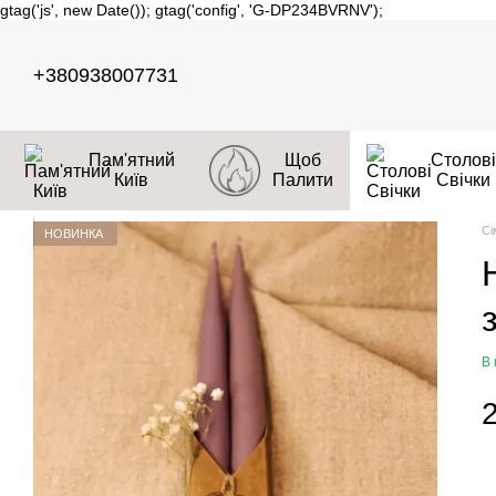
gtag('js', new Date()); gtag('config', 'G-DP234BVRNV');
Перейти до основного контенту
+380938007731
Пам'ятний
Щоб
Столові
Київ
Палити
Свічки
Сі
НОВИНКА
В 