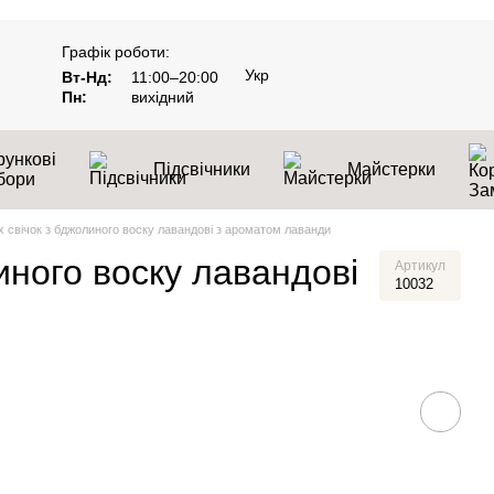
Графік роботи:
Укр
Вт-Нд:
11:00–20:00
Пн:
вихідний
ункові
Підсвічники
Майстерки
бори
х свічок з бджолиного воску лавандові з ароматом лаванди
иного воску лавандові
Артикул
10032