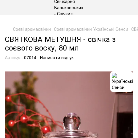
gtag('js', new Date()); gtag('config', 'G-DP234BVRNV');
Соєві аромасвічки
Соєві аромасвічки Українські Сенси
СВ
СВЯТКОВА МЕТУШНЯ - свічка з
соєвого воску, 80 мл
Артикул:
07014
Написати відгук