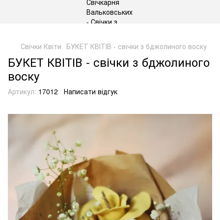
gtag('js', new Date()); gtag('config', 'G-DP234BVRNV');
Свічки Квіти
БУКЕТ КВІТІВ - свічки з бджолиного воску
БУКЕТ КВІТІВ - свічки з бджолиного
воску
Артикул:
17012
Написати відгук