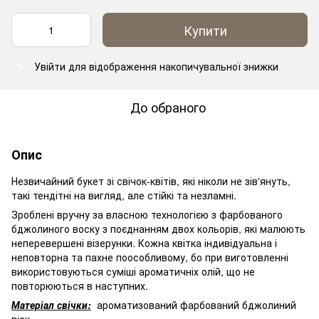
Купити
Увійти
для відображення накопичувальної знижки
%
До обраного
Опис
Незвичайний букет зі свічок-квітів, які ніколи не зів'януть,
такі тендітні на вигляд, але стійкі та незламні.
Зроблені вручну за власною технологією з фарбованого
бджолиного воску з поєднанням двох кольорів, які малюють
неперевершені візерунки. Кожна квітка індивідуальна і
неповторна та пахне поособливому, бо при виготовленні
використовуються суміші ароматичніх олій, що не
повторюються в наступних.
Матеріал свічки:
ароматизований фарбований бджолиний
віск