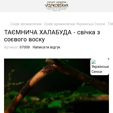
gtag('js', new Date()); gtag('config', 'G-DP234BVRNV');
Соєві аромасвічки
Соєві аромасвічки Українські Сенси
ТА
ТАЄМНИЧА ХАЛАБУДА - свічка з
соєвого воску
Артикул:
07009
Написати відгук