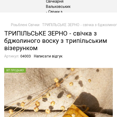
gtag('js', new Date()); gtag('config', 'G-DP234BVRNV');
Різьблені Свічки
ТРИПІЛЬСЬКЕ ЗЕРНО - свічка з бджолиного
ТРИПІЛЬСЬКЕ ЗЕРНО - свічка з
бджолиного воску з трипільським
візерунком
Артикул:
04003
Написати відгук
ХІТ ПРОДАЖУ