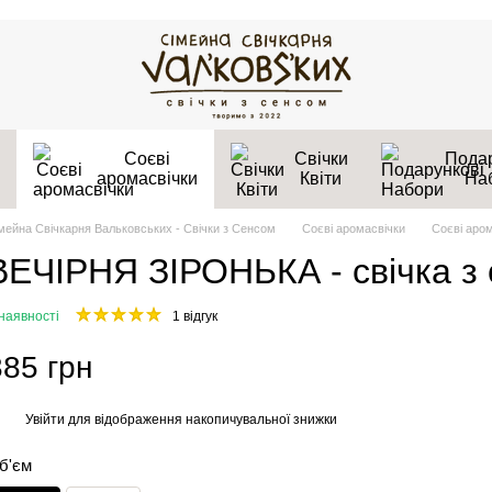
Соєві
Свічки
Подар
аромасвічки
Квіти
На
мейна Свічкарня Вальковських - Свічки з Сенсом
Соєві аромасвічки
Соєві аром
ВЕЧІРНЯ ЗІРОНЬКА - свічка з 
наявності
1 відгук
385 грн
Увійти
для відображення накопичувальної знижки
%
б'єм