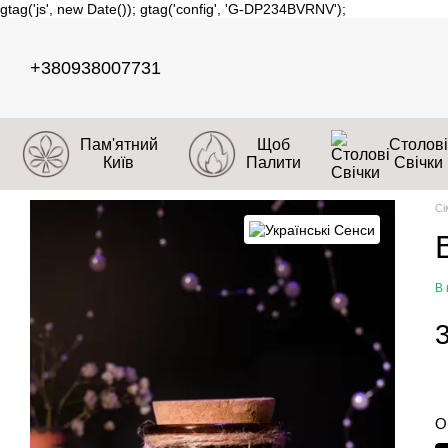
gtag('js', new Date()); gtag('config', 'G-DP234BVRNV');
Перейти до основного контенту
+380938007731
Пам'ятний
Щоб
Столові
Київ
Палити
Свічки
Сі
В 
О