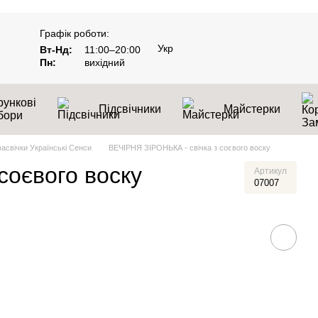
Графік роботи:
Укр
Вт-Нд:
11:00–20:00
Пн:
вихідний
ункові
Підсвічники
Майстерки
бори
асвічки Українські Сенси
ВЕЧІРНЯ ЗІРОНЬКА - свічка з соєвого воску
соєвого воску
Артикул
07007