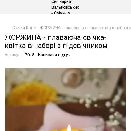
gtag('js', new Date()); gtag('config', 'G-DP234BVRNV');
Свічки Квіти
ЖОРЖИНА - плаваюча свічка-квітка в наборі з
ЖОРЖИНА - плаваюча свічка-
квітка в наборі з підсвічником
Артикул:
17018
Написати відгук