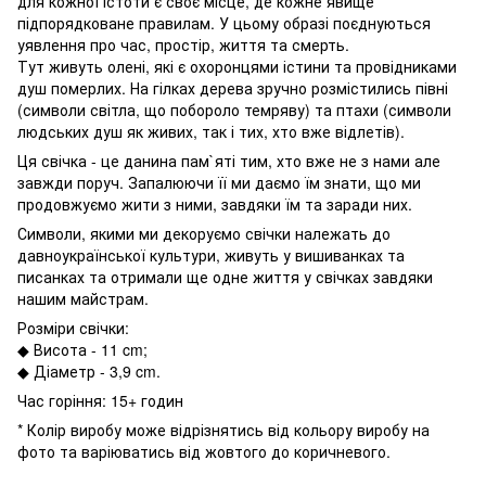
для кожної істоти є своє місце, де кожне явище
підпорядковане правилам. У цьому образі поєднуються
уявлення про час, простір, життя та смерть.
Тут живуть олені, які є охоронцями істини та провідниками
душ померлих. На гілках дерева зручно розмістились півні
(символи світла, що побороло темряву) та птахи (символи
людських душ як живих, так і тих, хто вже відлетів).
Ця свічка - це данина пам`яті тим, хто вже не з нами але
завжди поруч. Запалюючи її ми даємо їм знати, що ми
продовжуємо жити з ними, завдяки їм та заради них.
Символи, якими ми декоруємо свічки належать до
давноукраїнської культури, живуть у вишиванках та
писанках та отримали ще одне життя у свічках завдяки
нашим майстрам.
Розміри свічки:
◆ Висота - 11 cm;
◆ Діаметр - 3,9 cm.
Час горіння: 15+ годин
* Колір виробу може відрізнятись від кольору виробу на
фото та варіюватись від жовтого до коричневого.