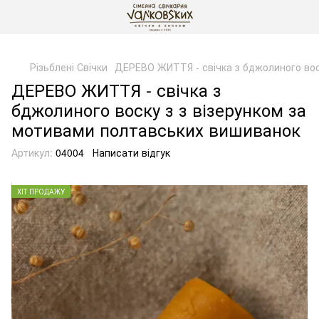
gtag('js', new Date()); gtag('config', 'G-DP234BVRNV');
Різьблені Свічки
ДЕРЕВО ЖИТТЯ - свічка з бджолиного вос
ДЕРЕВО ЖИТТЯ - свічка з
бджолиного воску з з візерунком за
мотивами полтавських вишиванок
Артикул:
04004
Написати відгук
ХІТ ПРОДАЖУ